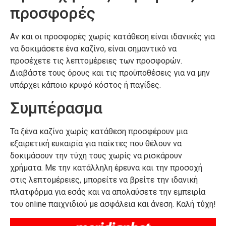
προσφορές
Αν και οι προσφορές χωρίς κατάθεση είναι ιδανικές για
να δοκιμάσετε ένα καζίνο, είναι σημαντικό να
προσέχετε τις λεπτομέρειες των προσφορών.
Διαβάστε τους όρους και τις προϋποθέσεις για να μην
υπάρχει κάποιο κρυφό κόστος ή παγίδες.
Συμπέρασμα
Τα ξένα καζίνο χωρίς κατάθεση προσφέρουν μια
εξαιρετική ευκαιρία για παίκτες που θέλουν να
δοκιμάσουν την τύχη τους χωρίς να ρισκάρουν
χρήματα. Με την κατάλληλη έρευνα και την προσοχή
στις λεπτομέρειες, μπορείτε να βρείτε την ιδανική
πλατφόρμα για εσάς και να απολαύσετε την εμπειρία
του online παιχνιδιού με ασφάλεια και άνεση. Καλή τύχη!