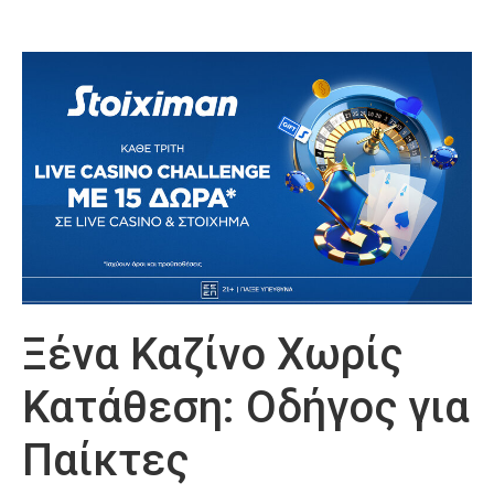
Ξένα Καζίνο Χωρίς
Κατάθεση: Οδήγος για
Παίκτες