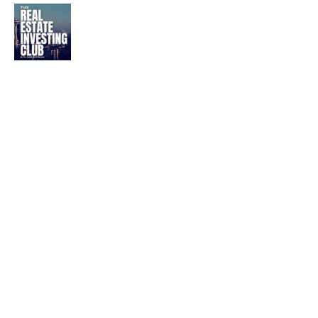
Ξένα Καζίνο Χωρίς
Κατάθεση Οδηγός για
Παίκτες