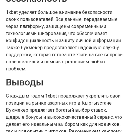
1xbet уделяет большое внимание безопасности
своих пользователей. Все данные, передаваемые
через платформу, защищены современными
технологиями шифрования, что обеспечивает
конфиденциальность и защиту личной информации.
Также букмекер предоставляет надежную службу
поддержки, которая готова ответить на все вопросы
пользователей и помочь с решением любых
проблем.
Выводы
С каждым годом 1xbet продолжает укреплять свои
позиции на рынке азартных игр в Кыргызстане.
Букмекер предлагает богатый выбор ставок,
щедрые бонусы и высококачественный сервис, что
делает его идеальным выбором как для новичков,
так и для опытных игроков. Рекомендуем каждому,