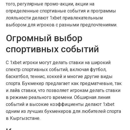
того, регулярные промо-акции, акции на
определенные спортивные события и программы
лояльности делают 1xbet привлекательным
выбором для игроков с разными предпочтениями.
Огромный выбор
спортивных событий
С 1xbet игроки могут делать ставки на широкий
спектр спортивных событий, включая футбол,
баскетбол, теннис, хоккей и многие другие виды
спорта. Букмекер предлагает как предматчевые, так
и лайв ставки, что позволяет игрокам делать ставки
в режиме реального времени. Обширная линия
событий и высокие коэффициенты делают 1xbet
одним из лучших букмекеров для любителей спорта
в Кыргызстане.