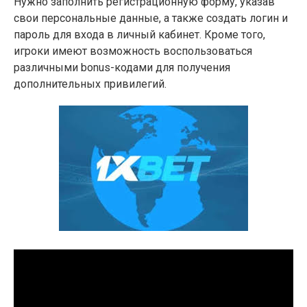
Нужно заполнить регистрационную форму, указав
свои персональные данные, а также создать логин и
пароль для входа в личный кабинет. Кроме того,
игроки имеют возможность воспользоваться
различными bonus-кодами для получения
дополнительных привилегий.