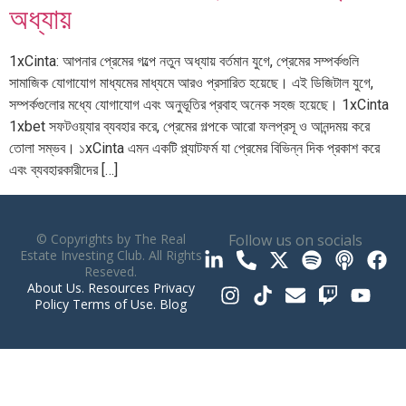
অধ্যায়
1xCinta: আপনার প্রেমের গল্পে নতুন অধ্যায় বর্তমান যুগে, প্রেমের সম্পর্কগুলি
সামাজিক যোগাযোগ মাধ্যমের মাধ্যমে আরও প্রসারিত হয়েছে। এই ডিজিটাল যুগে,
সম্পর্কগুলোর মধ্যে যোগাযোগ এবং অনুভূতির প্রবাহ অনেক সহজ হয়েছে। 1xCinta
1xbet সফটওয়্যার ব্যবহার করে, প্রেমের গল্পকে আরো ফলপ্রসূ ও আনন্দময় করে
তোলা সম্ভব। ১xCinta এমন একটি প্ল্যাটফর্ম যা প্রেমের বিভিন্ন দিক প্রকাশ করে
এবং ব্যবহারকারীদের […]
© Copyrights by The Real
Follow us on socials
Estate Investing Club. All Rights
Reseved.
About Us
.
Resources
Privacy
Policy
Terms of Use
.
Blog