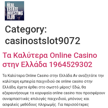
Category:
casinostslot9072
Τα Καλύτερα Online Casino
στην Ελλάδα 1964529302
Τα Καλύτερα Online Casino στην Ελλάδα Αν αναζητάτε την
καλύτερη εμπειρία παιχνιδιού σε online casino στην
Ελλάδα, έχετε έρθει στο σωστό μέρος! Εδώ, θα
εξερευνήσουμε τα κορυφαία online casino που προσφέρουν
συναρπαστικές επιλογές παιχνιδιού, μπόνους και
ασφαλείς μεθόδους πληρωμής. Για περισσότερες