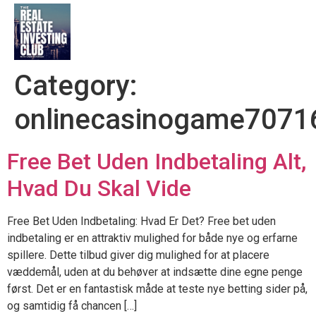
Category:
onlinecasinogame7071
Free Bet Uden Indbetaling Alt,
Hvad Du Skal Vide
Free Bet Uden Indbetaling: Hvad Er Det? Free bet uden
indbetaling er en attraktiv mulighed for både nye og erfarne
spillere. Dette tilbud giver dig mulighed for at placere
væddemål, uden at du behøver at indsætte dine egne penge
først. Det er en fantastisk måde at teste nye betting sider på,
og samtidig få chancen […]