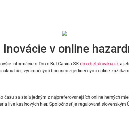
 Inovácie v online hazar
ajnovšie informácie o Doxx Bet Casino SK
doxxbetslovakia.sk
a je
nukou hier, výnimočnými bonusmi a jedinečnými online zážitkami
 času sa stala jedným z najpreferovanejších online herných miest 
hier a live kasínových hier. Spoločnosť je regulovaná slovenským 