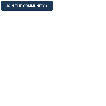
JOIN THE COMMUNITY
etko, čo
e hazardnom