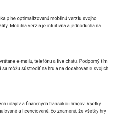
úka plne optimalizovanú mobilnú verziu svojho
ty. Mobilná verzia je intuitívna a jednoduchá na
rátane e-mailu, telefónu a live chatu. Podporný tím
či sa môžu sústrediť na hru a na dosahovanie svojich
h údajov a finančných transakcií hráčov. Všetky
ulované a licenciované, čo znamená, že všetky hry