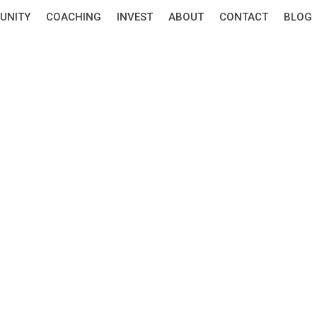
UNITY
COACHING
INVEST
ABOUT
CONTACT
BLOG
t Casino SK – Vš
e vedieť o onlin
hraní