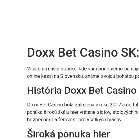
Doxx Bet Casino SK:
Vitajte na našej stránke, kde vám prinesieme tie n
online kasín na Slovensku, známe svojou bohatou po
História Doxx Bet Casino
Doxx Bet Casino bola založená v roku 2017 a od toho
ponúka širokú škálu hier vrátane slotov, stolových 
bezpečnosť a férovosť pre všetkých hráčov.
Široká ponuka hier