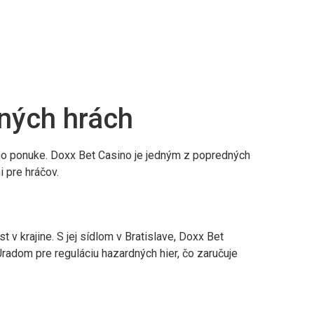
dných hrách
ho ponuke. Doxx Bet Casino je jedným z popredných
 pre hráčov.
v krajine. S jej sídlom v Bratislave, Doxx Bet
Úradom pre reguláciu hazardných hier, čo zaručuje