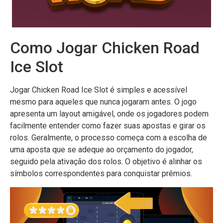
Como Jogar Chicken Road
Ice Slot
Jogar Chicken Road Ice Slot é simples e acessível
mesmo para aqueles que nunca jogaram antes. O jogo
apresenta um layout amigável, onde os jogadores podem
facilmente entender como fazer suas apostas e girar os
rolos. Geralmente, o processo começa com a escolha de
uma aposta que se adeque ao orçamento do jogador,
seguido pela ativação dos rolos. O objetivo é alinhar os
símbolos correspondentes para conquistar prêmios.