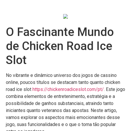
O Fascinante Mundo
de Chicken Road Ice
Slot
No vibrante e dinâmico universo dos jogos de cassino
online, poucos títulos se destacam tanto quanto chicken
road ice slot
https://chickenroadiceslot.com/pt/
. Este jogo
combina elementos de entretenimento, estratégia e a
possibilidade de ganhos substanciais, atraindo tanto
iniciantes quanto veteranos das apostas. Neste artigo,
vamos explorar os aspectos mais emocionantes desse
jogo, suas funcionalidades e o que o torna tão popular