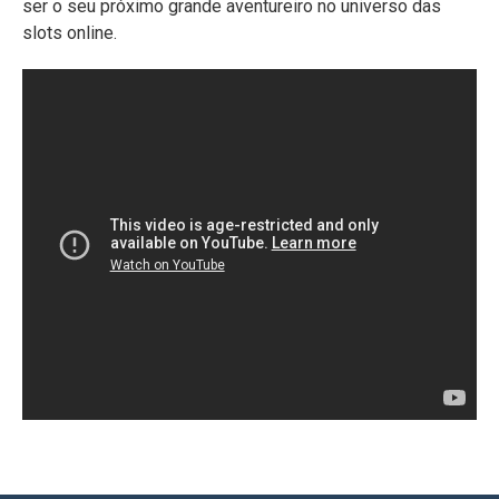
ser o seu próximo grande aventureiro no universo das
slots online.