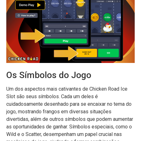
Os Símbolos do Jogo
Um dos aspectos mais cativantes de Chicken Road Ice
Slot são seus símbolos. Cada um deles é
cuidadosamente desenhado para se encaixar no tema do
jogo, mostrando frangos em diversas situações
divertidas, além de outros símbolos que podem aumentar
as oportunidades de ganhar. Símbolos especiais, como o
Wild e o Scatter, desempenham um papel crucial nas