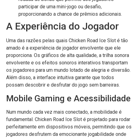
participar de uma mini-jogo ou desafio,
proporcionando a chance de prêmios adicionais.
A Experiência do Jogador
Uma das razões pelas quais Chicken Road Ice Slot é tão
amado é a experiência de jogador envolvente que ele
proporciona. Os gráficos de alta qualidade, a trilha sonora
envolvente e os efeitos sonoros interativos transportam
os jogadores para um mundo lotado de alegria e diversão.
Além disso, a interface intuitiva garante que todos
possam descobrir e desfrutar do jogo sem barreiras.
Mobile Gaming e Acessibilidade
Num mundo cada vez mais conectado, a mobilidade é
fundamental. Chicken Road Ice Slot é projetado para rodar
perfeitamente em dispositivos móveis, permitindo que os
jogadores desfrutem da emocionante jogabilidade onde