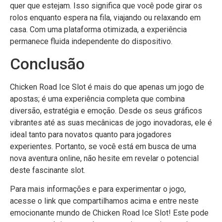
quer que estejam. Isso significa que você pode girar os
rolos enquanto espera na fila, viajando ou relaxando em
casa. Com uma plataforma otimizada, a experiência
permanece fluida independente do dispositivo.
Conclusão
Chicken Road Ice Slot é mais do que apenas um jogo de
apostas; é uma experiência completa que combina
diversão, estratégia e emoção. Desde os seus gráficos
vibrantes até as suas mecânicas de jogo inovadoras, ele é
ideal tanto para novatos quanto para jogadores
experientes. Portanto, se você está em busca de uma
nova aventura online, não hesite em revelar o potencial
deste fascinante slot.
Para mais informações e para experimentar o jogo,
acesse o link que compartilhamos acima e entre neste
emocionante mundo de Chicken Road Ice Slot! Este pode