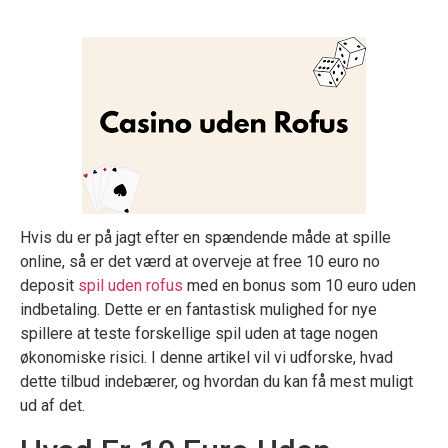
Hvis du er på jagt efter en spændende måde at spille
online, så er det værd at overveje at free 10 euro no
deposit
spil uden rofus
med en bonus som 10 euro uden
indbetaling. Dette er en fantastisk mulighed for nye
spillere at teste forskellige spil uden at tage nogen
økonomiske risici. I denne artikel vil vi udforske, hvad
dette tilbud indebærer, og hvordan du kan få mest muligt
ud af det.