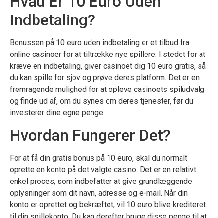
Hvad Er 10 Euro Uden
Indbetaling?
Bonussen på 10 euro uden indbetaling er et tilbud fra
online casinoer for at tiltrække nye spillere. I stedet for at
kræve en indbetaling, giver casinoet dig 10 euro gratis, så
du kan spille for sjov og prøve deres platform. Det er en
fremragende mulighed for at opleve casinoets spiludvalg
og finde ud af, om du synes om deres tjenester, før du
investerer dine egne penge.
Hvordan Fungerer Det?
For at få din gratis bonus på 10 euro, skal du normalt
oprette en konto på det valgte casino. Det er en relativt
enkel proces, som indbefatter at give grundlæggende
oplysninger som dit navn, adresse og e-mail. Når din
konto er oprettet og bekræftet, vil 10 euro blive krediteret
til din spillekonto. Du kan derefter bruge disse penge til at