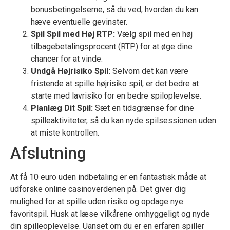
bonusbetingelserne, så du ved, hvordan du kan
hæve eventuelle gevinster.
Spil Spil med Høj RTP:
Vælg spil med en høj
tilbagebetalingsprocent (RTP) for at øge dine
chancer for at vinde.
Undgå Højrisiko Spil:
Selvom det kan være
fristende at spille højrisiko spil, er det bedre at
starte med lavrisiko for en bedre spiloplevelse.
Planlæg Dit Spil:
Sæt en tidsgrænse for dine
spilleaktiviteter, så du kan nyde spilsessionen uden
at miste kontrollen.
Afslutning
At få 10 euro uden indbetaling er en fantastisk måde at
udforske online casinoverdenen på. Det giver dig
mulighed for at spille uden risiko og opdage nye
favoritspil. Husk at læse vilkårene omhyggeligt og nyde
din spilleoplevelse. Uanset om du er en erfaren spiller