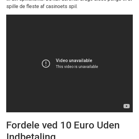
spille de fleste af casinoets spil.
Fordele ved 10 Euro Uden
Indbetaling