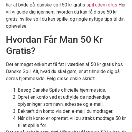
har at byde på. danske spil 50 kr gratis
spil uden rofus
Her
vil vi guide dig igennem, hvordan du kan få disse 50 kr
gratis, hvilke spil du kan spille, og nogle nyttige tips til din
oplevelse.
Hvordan Får Man 50 Kr
Gratis?
Det er meget enkelt at få fat i værdien af 50 kr gratis hos
Danske Spil. Alt, hvad du skal gøre, er at tilmelde dig på
deres hjemmeside. Følg disse enkle skridt:
Besøg Danske Spils officielle hjemmeside.
Opret en konto ved at udfylde de nødvendige
oplysninger som navn, adresse og e-mail.
Bekræft din konto via den e-mail, du modtager.
Når din konto er oprettet, vil du straks modtage 50 kr
til at spille for.