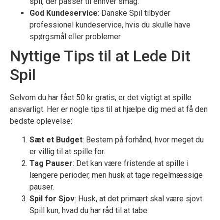
spil, der passer til enhver smag.
God Kundeservice
: Danske Spil tilbyder
professionel kundeservice, hvis du skulle have
spørgsmål eller problemer.
Nyttige Tips til at Lede Dit
Spil
Selvom du har fået 50 kr gratis, er det vigtigt at spille
ansvarligt. Her er nogle tips til at hjælpe dig med at få den
bedste oplevelse:
Sæt et Budget
: Bestem på forhånd, hvor meget du
er villig til at spille for.
Tag Pauser
: Det kan være fristende at spille i
længere perioder, men husk at tage regelmæssige
pauser.
Spil for Sjov
: Husk, at det primært skal være sjovt.
Spill kun, hvad du har råd til at tabe.