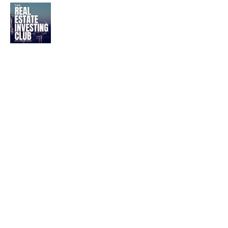
Få 50 kr Gratis hos
Danske Spil – Sådan Gør
Du! 1319894286