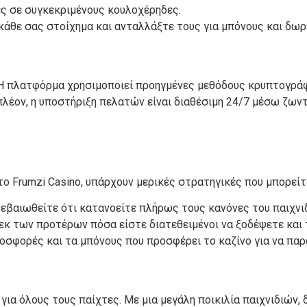
 σε συγκεκριμένους κουλοχέρηδες.
άθε σας στοίχημα και ανταλλάξτε τους για μπόνους και δωρ
 Η πλατφόρμα χρησιμοποιεί προηγμένες μεθόδους κρυπτογράφ
λέον, η υποστήριξη πελατών είναι διαθέσιμη 24/7 μέσω ζωντ
το Frumzi Casino, υπάρχουν μερικές στρατηγικές που μπορείτ
βεβαιωθείτε ότι κατανοείτε πλήρως τους κανόνες του παιχνιδ
κ των προτέρων πόσα είστε διατεθειμένοι να ξοδέψετε και τ
σφορές και τα μπόνους που προσφέρει το καζίνο για να παρα
ύ για όλους τους παίχτες. Με μια μεγάλη ποικιλία παιχνιδιώ