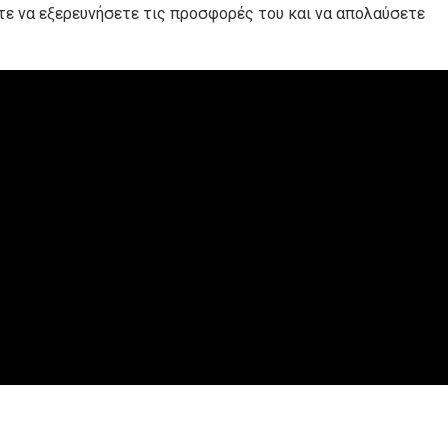
σετε να εξερευνήσετε τις προσφορές του και να απολαύσετε