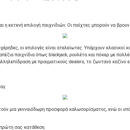
ι η εκτενή επιλογή παιχνιδιών. Οι παίχτες μπορούν να βρουν 
ρηδες, οι επιλογές είναι ατελείωτες. Υπάρχουν κλασικοί κο
πέζια παιχνίδια όπως blackjack, ρουλέτα και πόκερ με πολλ
λληλεπίδραση με πραγματικούς dealers, το ζωντανό καζίνο είν
ταγ
υτούν μια γενναιόδωρη προσφορά καλωσορίσματος, ενώ οι υ
πρώτη σας κατάθεση.