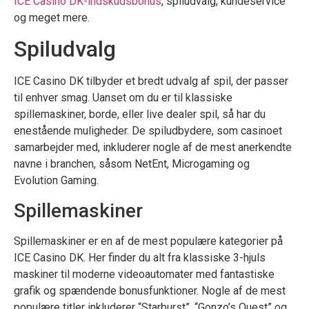
ICE Casino DK-indskudsbonus
, spiludvalg, kundeservice
og meget mere.
Spiludvalg
ICE Casino DK tilbyder et bredt udvalg af spil, der passer
til enhver smag. Uanset om du er til klassiske
spillemaskiner, borde, eller live dealer spil, så har du
enestående muligheder. De spiludbydere, som casinoet
samarbejder med, inkluderer nogle af de mest anerkendte
navne i branchen, såsom NetEnt, Microgaming og
Evolution Gaming.
Spillemaskiner
Spillemaskiner er en af de mest populære kategorier på
ICE Casino DK. Her finder du alt fra klassiske 3-hjuls
maskiner til moderne videoautomater med fantastiske
grafik og spændende bonusfunktioner. Nogle af de mest
populære titler inkluderer “Starburst”, “Gonzo’s Quest” og