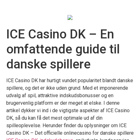
ICE Casino DK – En
omfattende guide til
danske spillere
ICE Casino DK har hurtigt vundet popularitet blandt danske
spillere, og det er ikke uden grund. Med et imponerende
udvalg af spil, attraktive indskudsbonusser og en
brugervenlig platform er der meget at elske. I denne
artikel dykker vi ind i de vigtigste aspekter af ICE Casino
DK, så du kan få det mest optimale ud af din
spilleoplevelse. Herunder finder du oplysninger om ICE
Casino DK – Det officielle onlinecasino for danske spillere