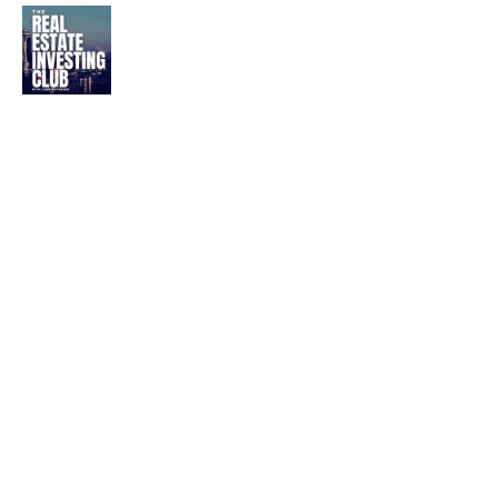
ICE Casino DK – En
omfattende guide til
danske spillere