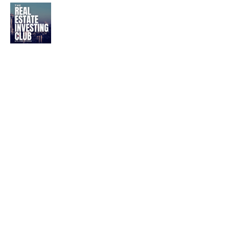
Uden Rufus En
Dybdegående Analyse af
Fremtidens Samfund