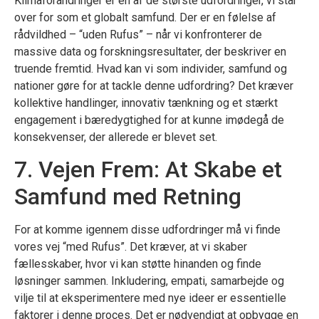
Klimaforandringer er en af de største udfordringer, vi står
over for som et globalt samfund. Der er en følelse af
rådvildhed – “uden Rufus” – når vi konfronterer de
massive data og forskningsresultater, der beskriver en
truende fremtid. Hvad kan vi som individer, samfund og
nationer gøre for at tackle denne udfordring? Det kræver
kollektive handlinger, innovativ tænkning og et stærkt
engagement i bæredygtighed for at kunne imødegå de
konsekvenser, der allerede er blevet set.
7. Vejen Frem: At Skabe et
Samfund med Retning
For at komme igennem disse udfordringer må vi finde
vores vej “med Rufus”. Det kræver, at vi skaber
fællesskaber, hvor vi kan støtte hinanden og finde
løsninger sammen. Inkludering, empati, samarbejde og
vilje til at eksperimentere med nye ideer er essentielle
faktorer i denne proces. Det er nødvendigt at opbygge en