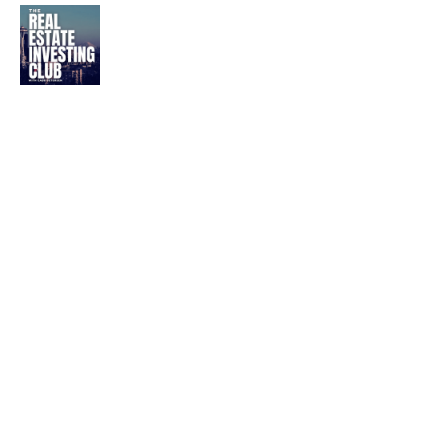
Uden Rufus
Innovationsrejsen i
Udenlandsk Design