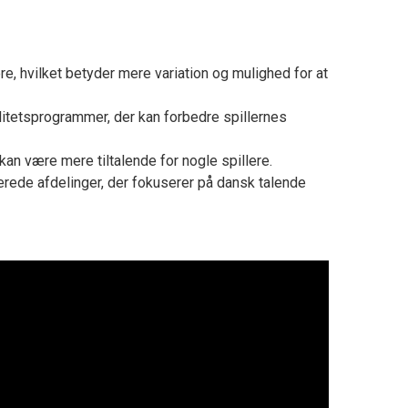
re, hvilket betyder mere variation og mulighed for at
tetsprogrammer, der kan forbedre spillernes
kan være mere tiltalende for nogle spillere.
rede afdelinger, der fokuserer på dansk talende