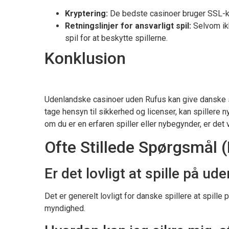
Kryptering:
De bedste casinoer bruger SSL-kry
Retningslinjer for ansvarligt spil:
Selvom ikk
spil for at beskytte spillerne.
Konklusion
Udenlandske casinoer uden Rufus kan give danske s
tage hensyn til sikkerhed og licenser, kan spillere
om du er en erfaren spiller eller nybegynder, er det
Ofte Stillede Spørgsmål 
Er det lovligt at spille på u
Det er generelt lovligt for danske spillere at spille
myndighed.