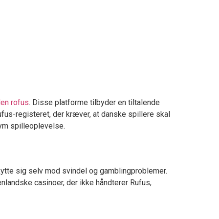
en rofus
. Disse platforme tilbyder en tiltalende
fus-registeret, der kræver, at danske spillere skal
nym spilleoplevelse.
eskytte sig selv mod svindel og gamblingproblemer.
denlandske casinoer, der ikke håndterer Rufus,