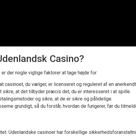
Udenlandsk Casino?
er der nogle vigtige faktorer at tage højde for:
, at casinoet, du vælger, er licenseret og reguleret af en anerken
 sikre, at det tilbyder præcis det, du er interesseret i at spille.
talingsmetoder og sikre, at de er sikre og pålidelige.
erne grundigt, så du forstår, hvordan de fungerer, før du tilmelde
oritet. Udenlandske casinoer har forskellige sikkerhedsforanstaltn