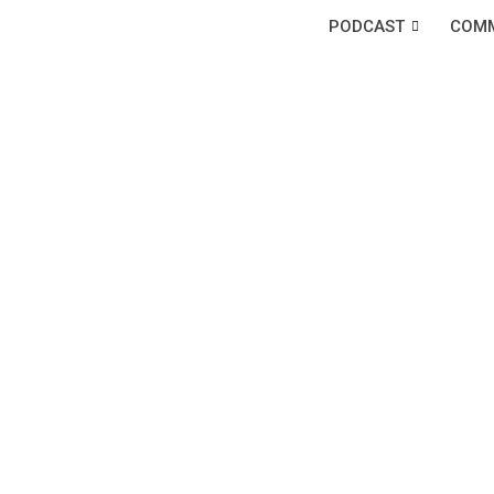
PODCAST
COMM
Udenlandske